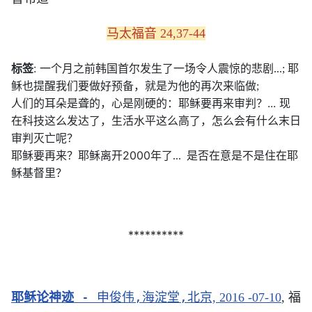
马太福音 24,37-44
:
标签
一个月之前韩国首尔发生了一场令人震惊的悲剧...;
耶
稣也提醒我们要做好预备，就是为他的再次来临做;
...
人们的耳朵是聋的，心是刚硬的：耶稣要再来审判？
现
在科技这么发达了，生活水平这么高了，怎么会有什么末日
审判灭亡呢？
2000
耶稣要再来？耶稣离开
年了...
是否在意是不是住在耶
稣基督里？
**********
耶稣论神迹 
- 申俊伟,
,
海淀堂
北京, 2016 -07-10
, 
福