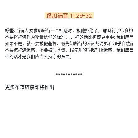
11,29-32
路加福音
:
标签
当有人要求耶稣行一个神迹时，被他拒绝了;...
耶稣行了很多神迹;
,...
不要将神迹作为衡量信仰的标准
神的话比神迹更重要; 
我们应当有
如果不是，就不要被假基督、假先知所行的表面的奇妙和超乎自然而吸引
不要被神迹迷惑，不要被假基督、假先知的“神迹”所迷惑，我们应当
神的话才是我们应当去持守的东西。
***********
更多布道链接即将推出