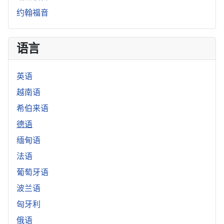
约翰福音
语言
英语
越南语
希伯来语
德语
缅甸语
法语
葡萄牙语
波兰语
匈牙利
俄语