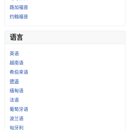
路加福音
约翰福音
语言
英语
越南语
希伯来语
德语
缅甸语
法语
葡萄牙语
波兰语
匈牙利