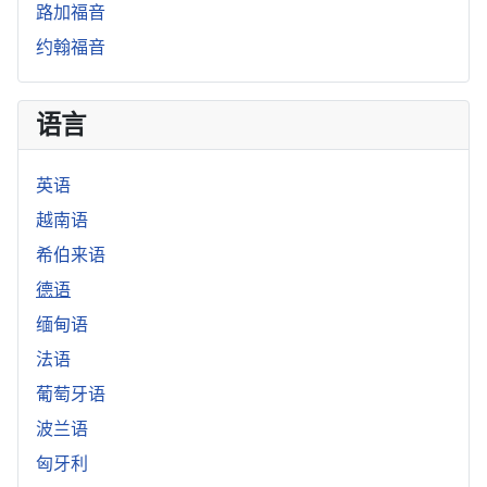
路加福音
约翰福音
语言
英语
越南语
希伯来语
德语
缅甸语
法语
葡萄牙语
波兰语
匈牙利