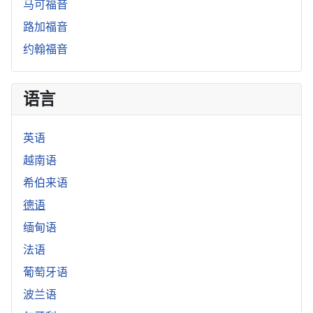
马可福音
路加福音
约翰福音
语言
英语
越南语
希伯来语
德语
缅甸语
法语
葡萄牙语
波兰语