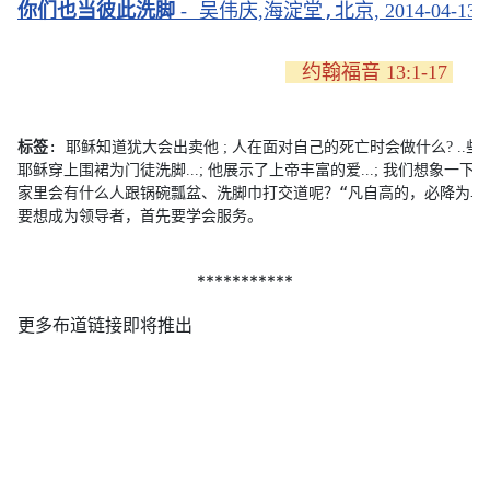
,
你们也当彼此洗脚 
-
吴伟庆,
海淀堂
北京, 2014-04-13, 
   约翰福音 13:1-17 
: 
标签
耶稣知道犹大会出卖他 ; 
人在面对自己的死亡时会做什么? ..
些
耶稣穿上围裙为门徒洗脚...; 
他展示了上帝丰富的爱...; 
我们想象一下，
“
家里会有什么人跟锅碗瓢盆、洗脚巾打交道呢？
凡自高的，必降为卑；
要想成为领导者，首先要学会服务。
***********
更多布道链接即将推出