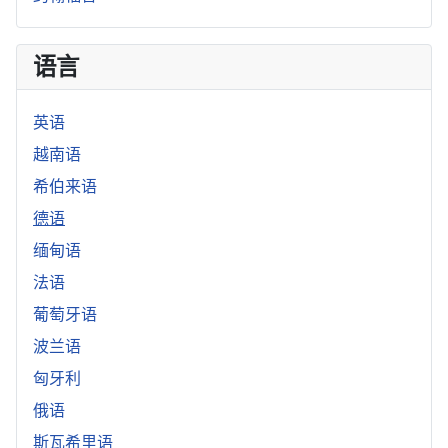
语言
英语
越南语
希伯来语
德语
缅甸语
法语
葡萄牙语
波兰语
匈牙利
俄语
斯瓦希里语