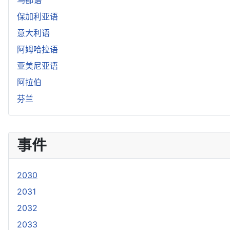
乌都语
保加利亚语
意大利语
阿姆哈拉语
亚美尼亚语
阿拉伯
芬兰
事件
2030
2031
2032
2033