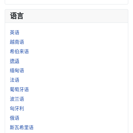
语言
英语
越南语
希伯来语
德语
缅甸语
法语
葡萄牙语
波兰语
匈牙利
俄语
斯瓦希里语