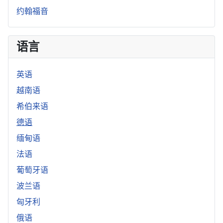
约翰福音
语言
英语
越南语
希伯来语
德语
缅甸语
法语
葡萄牙语
波兰语
匈牙利
俄语